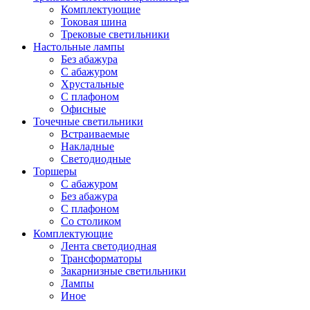
Комплектующие
Токовая шина
Трековые светильники
Настольные лампы
Без абажура
С абажуром
Хрустальные
С плафоном
Офисные
Точечные светильники
Встраиваемые
Накладные
Светодиодные
Торшеры
С абажуром
Без абажура
С плафоном
Со столиком
Комплектующие
Лента светодиодная
Трансформаторы
Закарнизные светильники
Лампы
Иное