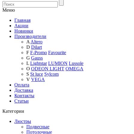
Меню
Главная
Акции
Новинки
Производители
A
Altero
D
Dilart
F
F-Promo
Favourite
G
Gauss
L
Lightstar
LUMION
Lussole
O
ODEON LIGHT
OMEGA
S
St luce
Sylcom
V
VEGA
Оплата
Доставка
Контакты
Статьи
Категории
Люстры
Подвесные
Потолочные