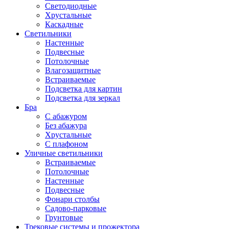
Светодиодные
Хрустальные
Каскадные
Светильники
Настенные
Подвесные
Потолочные
Влагозащитные
Встраиваемые
Подсветка для картин
Подсветка для зеркал
Бра
С абажуром
Без абажура
Хрустальные
С плафоном
Уличные светильники
Встраиваемые
Потолочные
Настенные
Подвесные
Фонари столбы
Садово-парковые
Грунтовые
Трековые системы и прожектора