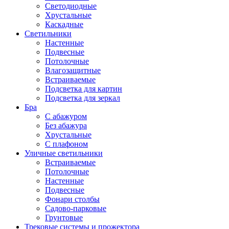
Светодиодные
Хрустальные
Каскадные
Светильники
Настенные
Подвесные
Потолочные
Влагозащитные
Встраиваемые
Подсветка для картин
Подсветка для зеркал
Бра
С абажуром
Без абажура
Хрустальные
С плафоном
Уличные светильники
Встраиваемые
Потолочные
Настенные
Подвесные
Фонари столбы
Садово-парковые
Грунтовые
Трековые системы и прожектора