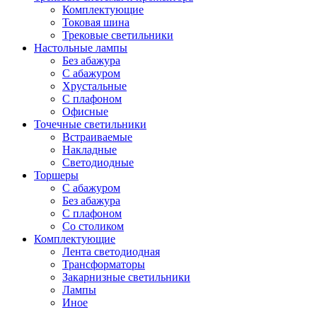
Комплектующие
Токовая шина
Трековые светильники
Настольные лампы
Без абажура
С абажуром
Хрустальные
С плафоном
Офисные
Точечные светильники
Встраиваемые
Накладные
Светодиодные
Торшеры
С абажуром
Без абажура
С плафоном
Со столиком
Комплектующие
Лента светодиодная
Трансформаторы
Закарнизные светильники
Лампы
Иное