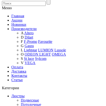
Меню
Главная
Акции
Новинки
Производители
A
Altero
D
Dilart
F
F-Promo
Favourite
G
Gauss
L
Lightstar
LUMION
Lussole
O
ODEON LIGHT
OMEGA
S
St luce
Sylcom
V
VEGA
Оплата
Доставка
Контакты
Статьи
Категории
Люстры
Подвесные
Потолочные