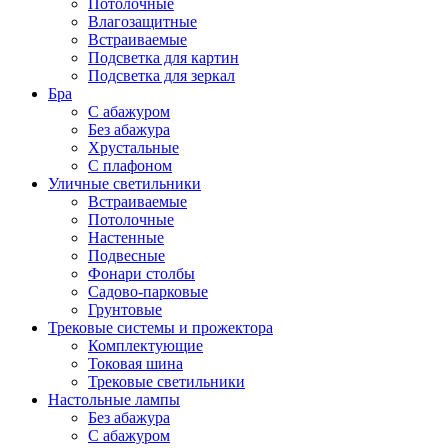
Потолочные
Влагозащитные
Встраиваемые
Подсветка для картин
Подсветка для зеркал
Бра
С абажуром
Без абажура
Хрустальные
С плафоном
Уличные светильники
Встраиваемые
Потолочные
Настенные
Подвесные
Фонари столбы
Садово-парковые
Грунтовые
Трековые системы и прожектора
Комплектующие
Токовая шина
Трековые светильники
Настольные лампы
Без абажура
С абажуром