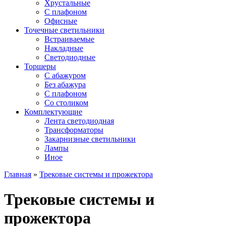
Хрустальные
С плафоном
Офисные
Точечные светильники
Встраиваемые
Накладные
Светодиодные
Торшеры
С абажуром
Без абажура
С плафоном
Со столиком
Комплектующие
Лента светодиодная
Трансформаторы
Закарнизные светильники
Лампы
Иное
Главная
»
Трековые системы и прожектора
Трековые системы и
прожектора