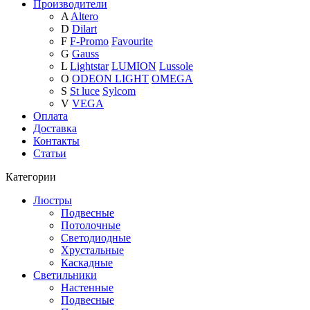
Производители
A
Altero
D
Dilart
F
F-Promo
Favourite
G
Gauss
L
Lightstar
LUMION
Lussole
O
ODEON LIGHT
OMEGA
S
St luce
Sylcom
V
VEGA
Оплата
Доставка
Контакты
Статьи
Категории
Люстры
Подвесные
Потолочные
Светодиодные
Хрустальные
Каскадные
Светильники
Настенные
Подвесные