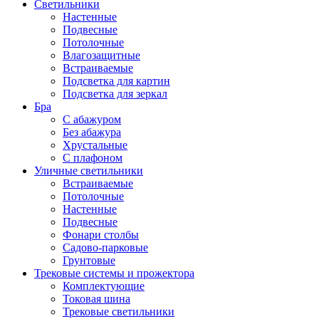
Светильники
Настенные
Подвесные
Потолочные
Влагозащитные
Встраиваемые
Подсветка для картин
Подсветка для зеркал
Бра
С абажуром
Без абажура
Хрустальные
С плафоном
Уличные светильники
Встраиваемые
Потолочные
Настенные
Подвесные
Фонари столбы
Садово-парковые
Грунтовые
Трековые системы и прожектора
Комплектующие
Токовая шина
Трековые светильники