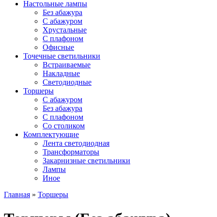
Настольные лампы
Без абажура
С абажуром
Хрустальные
С плафоном
Офисные
Точечные светильники
Встраиваемые
Накладные
Светодиодные
Торшеры
С абажуром
Без абажура
С плафоном
Со столиком
Комплектующие
Лента светодиодная
Трансформаторы
Закарнизные светильники
Лампы
Иное
Главная
»
Торшеры