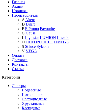
Главная
Акции
Новинки
Производители
A
Altero
D
Dilart
F
F-Promo
Favourite
G
Gauss
L
Lightstar
LUMION
Lussole
O
ODEON LIGHT
OMEGA
S
St luce
Sylcom
V
VEGA
Оплата
Доставка
Контакты
Статьи
Категории
Люстры
Подвесные
Потолочные
Светодиодные
Хрустальные
Каскадные