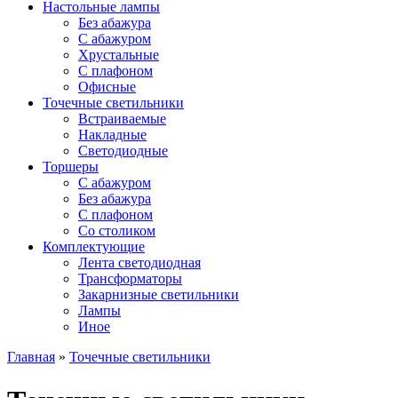
Настольные лампы
Без абажура
С абажуром
Хрустальные
С плафоном
Офисные
Точечные светильники
Встраиваемые
Накладные
Светодиодные
Торшеры
С абажуром
Без абажура
С плафоном
Со столиком
Комплектующие
Лента светодиодная
Трансформаторы
Закарнизные светильники
Лампы
Иное
Главная
»
Точечные светильники