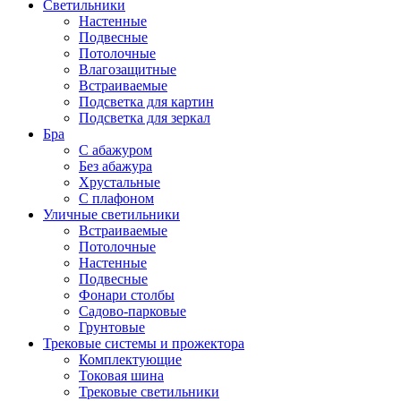
Светильники
Настенные
Подвесные
Потолочные
Влагозащитные
Встраиваемые
Подсветка для картин
Подсветка для зеркал
Бра
С абажуром
Без абажура
Хрустальные
С плафоном
Уличные светильники
Встраиваемые
Потолочные
Настенные
Подвесные
Фонари столбы
Садово-парковые
Грунтовые
Трековые системы и прожектора
Комплектующие
Токовая шина
Трековые светильники