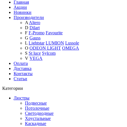
Главная
Акции
Новинки
Производители
A
Altero
D
Dilart
F
F-Promo
Favourite
G
Gauss
L
Lightstar
LUMION
Lussole
O
ODEON LIGHT
OMEGA
S
St luce
Sylcom
V
VEGA
Оплата
Доставка
Контакты
Статьи
Категории
Люстры
Подвесные
Потолочные
Светодиодные
Хрустальные
Каскадные