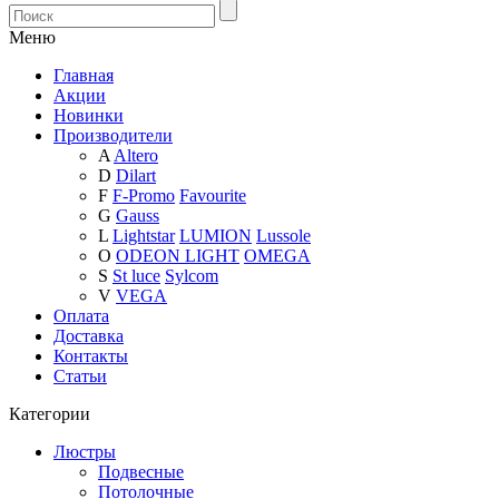
Меню
Главная
Акции
Новинки
Производители
A
Altero
D
Dilart
F
F-Promo
Favourite
G
Gauss
L
Lightstar
LUMION
Lussole
O
ODEON LIGHT
OMEGA
S
St luce
Sylcom
V
VEGA
Оплата
Доставка
Контакты
Статьи
Категории
Люстры
Подвесные
Потолочные