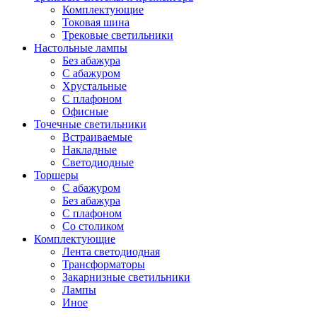
Комплектующие
Токовая шина
Трековые светильники
Настольные лампы
Без абажура
С абажуром
Хрустальные
С плафоном
Офисные
Точечные светильники
Встраиваемые
Накладные
Светодиодные
Торшеры
С абажуром
Без абажура
С плафоном
Со столиком
Комплектующие
Лента светодиодная
Трансформаторы
Закарнизные светильники
Лампы
Иное