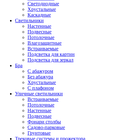
Светодиодные
Хрустальные
Каскадные
Светильники
Настенные
Подвесные
Потолочные
Влагозащитные
Встраиваемые
Подсветка для картин
Подсветка для зеркал
Бра
С абажуром
Без абажура
Хрустальные
С плафоном
Уличные светильники
Встраиваемые
Потолочные
Настенные
Подвесные
Фонари столбы
Садово-парковые
Грунтовые
Трековые системы и прожектора