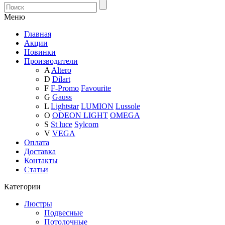
Меню
Главная
Акции
Новинки
Производители
A
Altero
D
Dilart
F
F-Promo
Favourite
G
Gauss
L
Lightstar
LUMION
Lussole
O
ODEON LIGHT
OMEGA
S
St luce
Sylcom
V
VEGA
Оплата
Доставка
Контакты
Статьи
Категории
Люстры
Подвесные
Потолочные