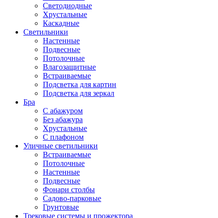
Светодиодные
Хрустальные
Каскадные
Светильники
Настенные
Подвесные
Потолочные
Влагозащитные
Встраиваемые
Подсветка для картин
Подсветка для зеркал
Бра
С абажуром
Без абажура
Хрустальные
С плафоном
Уличные светильники
Встраиваемые
Потолочные
Настенные
Подвесные
Фонари столбы
Садово-парковые
Грунтовые
Трековые системы и прожектора