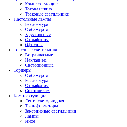
Комплектующие
Токовая шина
Трековые светильники
Настольные лампы
Без абажура
С абажуром
Хрустальные
С плафоном
Офисные
Точечные светильники
Встраиваемые
Накладные
Светодиодные
Торшеры
С абажуром
Без абажура
С плафоном
Со столиком
Комплектующие
Лента светодиодная
Трансформаторы
Закарнизные светильники
Лампы
Иное