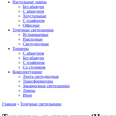
Настольные лампы
Без абажура
С абажуром
Хрустальные
С плафоном
Офисные
Точечные светильники
Встраиваемые
Накладные
Светодиодные
Торшеры
С абажуром
Без абажура
С плафоном
Со столиком
Комплектующие
Лента светодиодная
Трансформаторы
Закарнизные светильники
Лампы
Иное
Главная
»
Точечные светильники