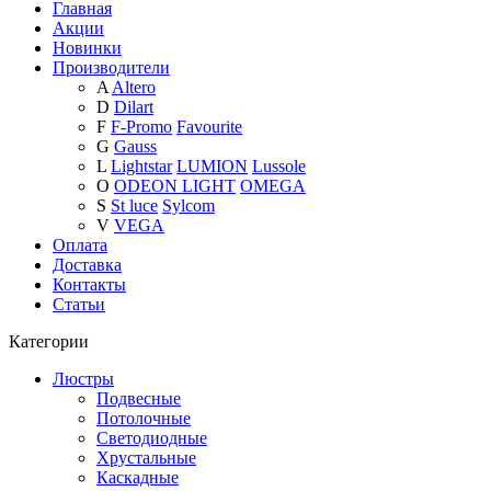
Главная
Акции
Новинки
Производители
A
Altero
D
Dilart
F
F-Promo
Favourite
G
Gauss
L
Lightstar
LUMION
Lussole
O
ODEON LIGHT
OMEGA
S
St luce
Sylcom
V
VEGA
Оплата
Доставка
Контакты
Статьи
Категории
Люстры
Подвесные
Потолочные
Светодиодные
Хрустальные
Каскадные