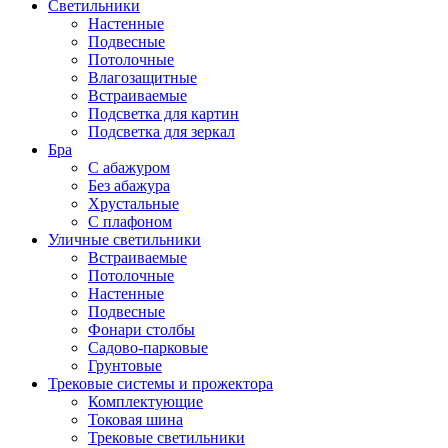
Светильники
Настенные
Подвесные
Потолочные
Влагозащитные
Встраиваемые
Подсветка для картин
Подсветка для зеркал
Бра
С абажуром
Без абажура
Хрустальные
С плафоном
Уличные светильники
Встраиваемые
Потолочные
Настенные
Подвесные
Фонари столбы
Садово-парковые
Грунтовые
Трековые системы и прожектора
Комплектующие
Токовая шина
Трековые светильники