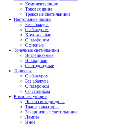
Комплектующие
Токовая шина
Трековые светильники
Настольные лампы
Без абажура
С абажуром
Хрустальные
С плафоном
Офисные
Точечные светильники
Встраиваемые
Накладные
Светодиодные
Торшеры
С абажуром
Без абажура
С плафоном
Со столиком
Комплектующие
Лента светодиодная
Трансформаторы
Закарнизные светильники
Лампы
Иное