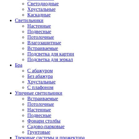
Светодиодные
Хрустальные
Каскадные
Светильники
Настенные
Подвесные
Потолочные
Влагозащитные
Встраиваемые
Подсветка для картин
Подсветка для зеркал
Бра
С абажуром
Без абажура
Хрустальные
С плафоном
Уличные светильники
Встраиваемые
Потолочные
Настенные
Подвесные
Фонари столбы
Садово-парковые
Грунтовые
Трековые системы и прожектора