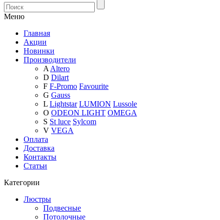
Меню
Главная
Акции
Новинки
Производители
A
Altero
D
Dilart
F
F-Promo
Favourite
G
Gauss
L
Lightstar
LUMION
Lussole
O
ODEON LIGHT
OMEGA
S
St luce
Sylcom
V
VEGA
Оплата
Доставка
Контакты
Статьи
Категории
Люстры
Подвесные
Потолочные