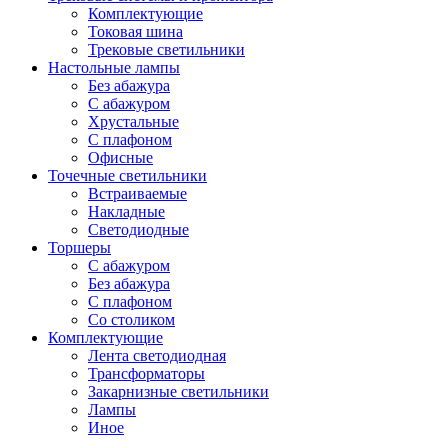
Комплектующие
Токовая шина
Трековые светильники
Настольные лампы
Без абажура
С абажуром
Хрустальные
С плафоном
Офисные
Точечные светильники
Встраиваемые
Накладные
Светодиодные
Торшеры
С абажуром
Без абажура
С плафоном
Со столиком
Комплектующие
Лента светодиодная
Трансформаторы
Закарнизные светильники
Лампы
Иное