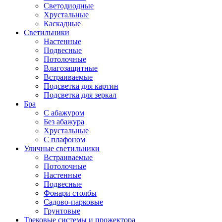
Светодиодные
Хрустальные
Каскадные
Светильники
Настенные
Подвесные
Потолочные
Влагозащитные
Встраиваемые
Подсветка для картин
Подсветка для зеркал
Бра
С абажуром
Без абажура
Хрустальные
С плафоном
Уличные светильники
Встраиваемые
Потолочные
Настенные
Подвесные
Фонари столбы
Садово-парковые
Грунтовые
Трековые системы и прожектора