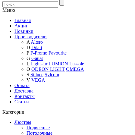
Меню
Главная
Акции
Новинки
Производители
A
Altero
D
Dilart
F
F-Promo
Favourite
G
Gauss
L
Lightstar
LUMION
Lussole
O
ODEON LIGHT
OMEGA
S
St luce
Sylcom
V
VEGA
Оплата
Доставка
Контакты
Статьи
Категории
Люстры
Подвесные
Потолочные