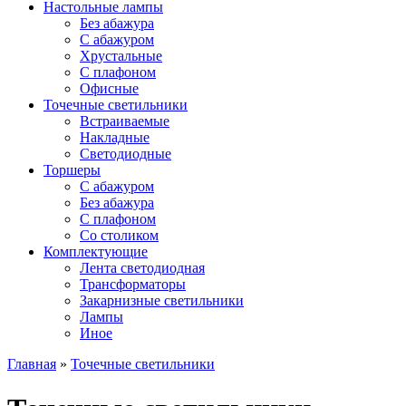
Настольные лампы
Без абажура
С абажуром
Хрустальные
С плафоном
Офисные
Точечные светильники
Встраиваемые
Накладные
Светодиодные
Торшеры
С абажуром
Без абажура
С плафоном
Со столиком
Комплектующие
Лента светодиодная
Трансформаторы
Закарнизные светильники
Лампы
Иное
Главная
»
Точечные светильники