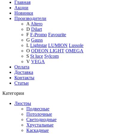
Главная
Акции
Новинки
Производители
A
Altero
D
Dilart
F
F-Promo
Favourite
G
Gauss
L
Lightstar
LUMION
Lussole
O
ODEON LIGHT
OMEGA
S
St luce
Sylcom
V
VEGA
Оплата
Доставка
Контакты
Статьи
Категории
Люстры
Подвесные
Потолочные
Светодиодные
Хрустальные
Каскадные