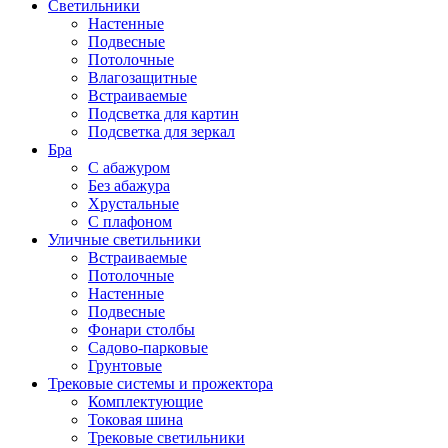
Светильники
Настенные
Подвесные
Потолочные
Влагозащитные
Встраиваемые
Подсветка для картин
Подсветка для зеркал
Бра
С абажуром
Без абажура
Хрустальные
С плафоном
Уличные светильники
Встраиваемые
Потолочные
Настенные
Подвесные
Фонари столбы
Садово-парковые
Грунтовые
Трековые системы и прожектора
Комплектующие
Токовая шина
Трековые светильники