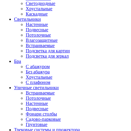
Светодиодные
Хрустальные
Каскадные
Светильники
Настенные
Подвесные
Потолочные
Влагозащитные
Встраиваемые
Подсветка для картин
Подсветка для зеркал
Бра
С абажуром
Без абажура
Хрустальные
С плафоном
Уличные светильники
Встраиваемые
Потолочные
Настенные
Подвесные
Фонари столбы
Садово-парковые
Грунтовые
Трековые системы и прожектора