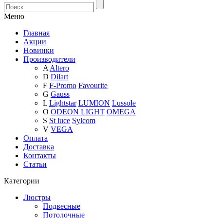
Меню
Главная
Акции
Новинки
Производители
A
Altero
D
Dilart
F
F-Promo
Favourite
G
Gauss
L
Lightstar
LUMION
Lussole
O
ODEON LIGHT
OMEGA
S
St luce
Sylcom
V
VEGA
Оплата
Доставка
Контакты
Статьи
Категории
Люстры
Подвесные
Потолочные