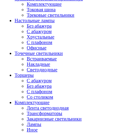
Комплектующие
Токовая шина
Трековые светильники
Настольные лампы
Без абажура
С абажуром
Хрустальные
С плафоном
Офисные
Точечные светильники
Встраиваемые
Накладные
Светодиодные
Торшеры
С абажуром
Без абажура
С плафоном
Со столиком
Комплектующие
Лента светодиодная
Трансформаторы
Закарнизные светильники
Лампы
Иное