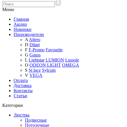
Меню
Главная
Акции
Новинки
Производители
A
Altero
D
Dilart
F
F-Promo
Favourite
G
Gauss
L
Lightstar
LUMION
Lussole
O
ODEON LIGHT
OMEGA
S
St luce
Sylcom
V
VEGA
Оплата
Доставка
Контакты
Статьи
Категории
Люстры
Подвесные
Потолочные