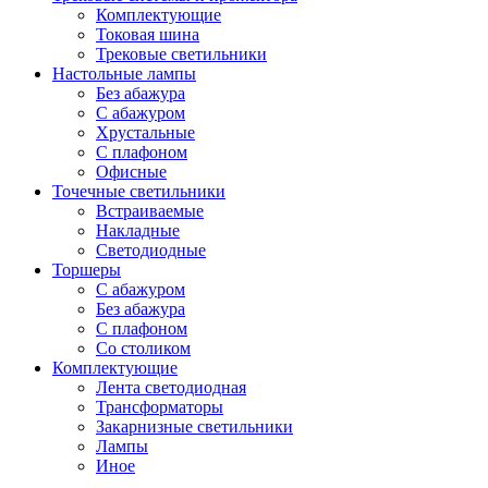
Комплектующие
Токовая шина
Трековые светильники
Настольные лампы
Без абажура
С абажуром
Хрустальные
С плафоном
Офисные
Точечные светильники
Встраиваемые
Накладные
Светодиодные
Торшеры
С абажуром
Без абажура
С плафоном
Со столиком
Комплектующие
Лента светодиодная
Трансформаторы
Закарнизные светильники
Лампы
Иное