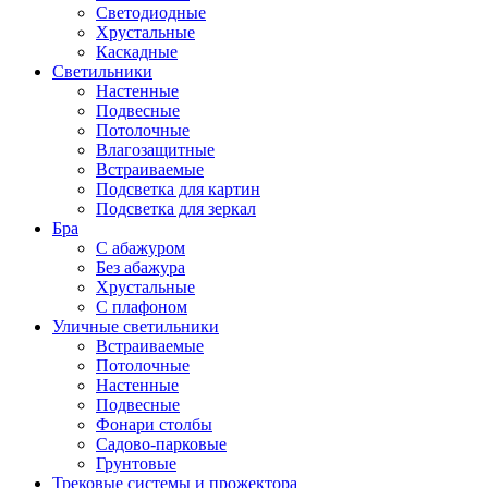
Светодиодные
Хрустальные
Каскадные
Светильники
Настенные
Подвесные
Потолочные
Влагозащитные
Встраиваемые
Подсветка для картин
Подсветка для зеркал
Бра
С абажуром
Без абажура
Хрустальные
С плафоном
Уличные светильники
Встраиваемые
Потолочные
Настенные
Подвесные
Фонари столбы
Садово-парковые
Грунтовые
Трековые системы и прожектора