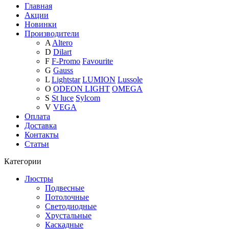
Главная
Акции
Новинки
Производители
A
Altero
D
Dilart
F
F-Promo
Favourite
G
Gauss
L
Lightstar
LUMION
Lussole
O
ODEON LIGHT
OMEGA
S
St luce
Sylcom
V
VEGA
Оплата
Доставка
Контакты
Статьи
Категории
Люстры
Подвесные
Потолочные
Светодиодные
Хрустальные
Каскадные