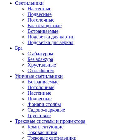
Светильники
Настенные
Подвесные
Потолочные
Влагозащитные
Встраиваемые
Подсветка для картин
Подсветка для зеркал
Бра
С абажуром
Без абажура
Хрустальные
С плафоном
Уличные светильники
Встраиваемые
Потолочные
Настенные
Подвесные
Фонари столбы
Садово-парковые
Грунтовые
Трековые системы и прожектора
Комплектующие
Токовая шина
Трековые светильники