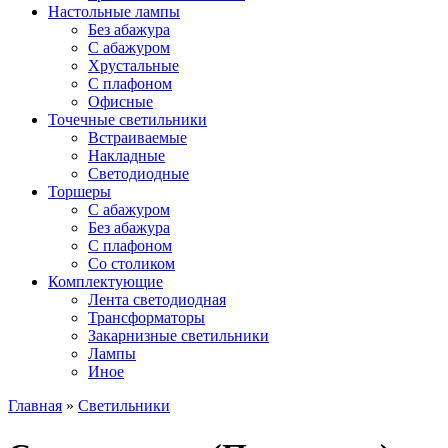
Настольные лампы
Без абажура
С абажуром
Хрустальные
С плафоном
Офисные
Точечные светильники
Встраиваемые
Накладные
Светодиодные
Торшеры
С абажуром
Без абажура
С плафоном
Со столиком
Комплектующие
Лента светодиодная
Трансформаторы
Закарнизные светильники
Лампы
Иное
Главная
»
Светильники