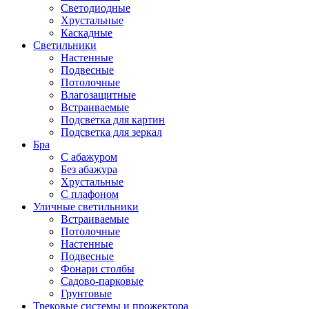
Светодиодные
Хрустальные
Каскадные
Светильники
Настенные
Подвесные
Потолочные
Влагозащитные
Встраиваемые
Подсветка для картин
Подсветка для зеркал
Бра
С абажуром
Без абажура
Хрустальные
С плафоном
Уличные светильники
Встраиваемые
Потолочные
Настенные
Подвесные
Фонари столбы
Садово-парковые
Грунтовые
Трековые системы и прожектора