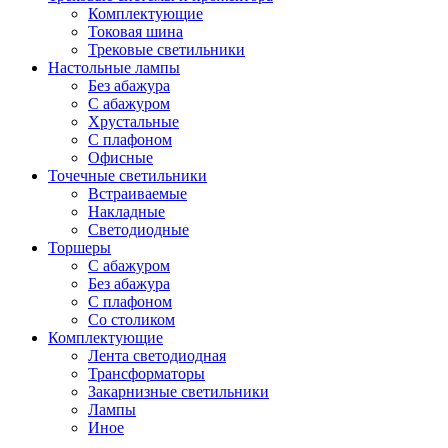
Комплектующие
Токовая шина
Трековые светильники
Настольные лампы
Без абажура
С абажуром
Хрустальные
С плафоном
Офисные
Точечные светильники
Встраиваемые
Накладные
Светодиодные
Торшеры
С абажуром
Без абажура
С плафоном
Со столиком
Комплектующие
Лента светодиодная
Трансформаторы
Закарнизные светильники
Лампы
Иное