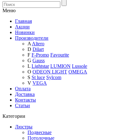
Меню
Главная
Акции
Новинки
Производители
A
Altero
D
Dilart
F
F-Promo
Favourite
G
Gauss
L
Lightstar
LUMION
Lussole
O
ODEON LIGHT
OMEGA
S
St luce
Sylcom
V
VEGA
Оплата
Доставка
Контакты
Статьи
Категории
Люстры
Подвесные
Потолочные