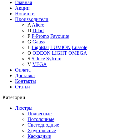
Главная
Акции
Новинки
Производители
A
Altero
D
Dilart
F
F-Promo
Favourite
G
Gauss
L
Lightstar
LUMION
Lussole
O
ODEON LIGHT
OMEGA
S
St luce
Sylcom
V
VEGA
Оплата
Доставка
Контакты
Статьи
Категории
Люстры
Подвесные
Потолочные
Светодиодные
Хрустальные
Каскадные