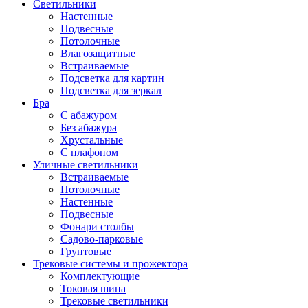
Светильники
Настенные
Подвесные
Потолочные
Влагозащитные
Встраиваемые
Подсветка для картин
Подсветка для зеркал
Бра
С абажуром
Без абажура
Хрустальные
С плафоном
Уличные светильники
Встраиваемые
Потолочные
Настенные
Подвесные
Фонари столбы
Садово-парковые
Грунтовые
Трековые системы и прожектора
Комплектующие
Токовая шина
Трековые светильники