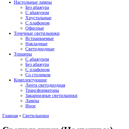
Настольные лампы
Без абажура
С абажуром
Хрустальные
С плафоном
Офисные
Точечные светильники
Встраиваемые
Накладные
Светодиодные
Торшеры
С абажуром
Без абажура
С плафоном
Со столиком
Комплектующие
Лента светодиодная
Трансформаторы
Закарнизные светильники
Лампы
Иное
Главная
»
Светильники