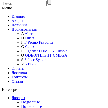
Меню
Главная
Акции
Новинки
Производители
A
Altero
D
Dilart
F
F-Promo
Favourite
G
Gauss
L
Lightstar
LUMION
Lussole
O
ODEON LIGHT
OMEGA
S
St luce
Sylcom
V
VEGA
Оплата
Доставка
Контакты
Статьи
Категории
Люстры
Подвесные
Потолочные