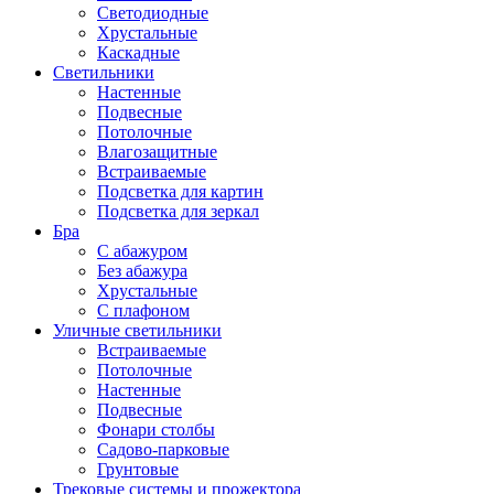
Светодиодные
Хрустальные
Каскадные
Светильники
Настенные
Подвесные
Потолочные
Влагозащитные
Встраиваемые
Подсветка для картин
Подсветка для зеркал
Бра
С абажуром
Без абажура
Хрустальные
С плафоном
Уличные светильники
Встраиваемые
Потолочные
Настенные
Подвесные
Фонари столбы
Садово-парковые
Грунтовые
Трековые системы и прожектора