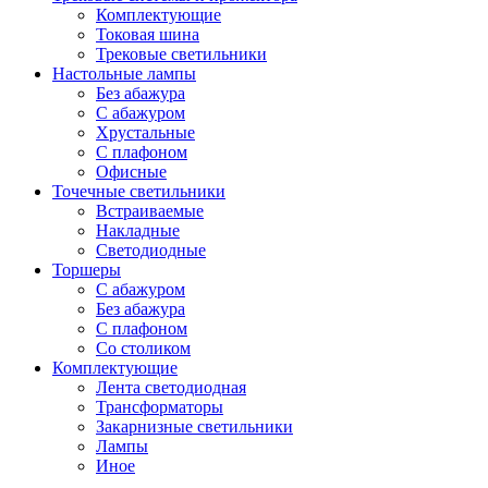
Комплектующие
Токовая шина
Трековые светильники
Настольные лампы
Без абажура
С абажуром
Хрустальные
С плафоном
Офисные
Точечные светильники
Встраиваемые
Накладные
Светодиодные
Торшеры
С абажуром
Без абажура
С плафоном
Со столиком
Комплектующие
Лента светодиодная
Трансформаторы
Закарнизные светильники
Лампы
Иное