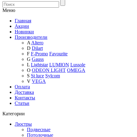
Меню
Главная
Акции
Новинки
Производители
A
Altero
D
Dilart
F
F-Promo
Favourite
G
Gauss
L
Lightstar
LUMION
Lussole
O
ODEON LIGHT
OMEGA
S
St luce
Sylcom
V
VEGA
Оплата
Доставка
Контакты
Статьи
Категории
Люстры
Подвесные
Потолочные