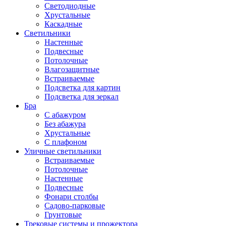
Светодиодные
Хрустальные
Каскадные
Светильники
Настенные
Подвесные
Потолочные
Влагозащитные
Встраиваемые
Подсветка для картин
Подсветка для зеркал
Бра
С абажуром
Без абажура
Хрустальные
С плафоном
Уличные светильники
Встраиваемые
Потолочные
Настенные
Подвесные
Фонари столбы
Садово-парковые
Грунтовые
Трековые системы и прожектора