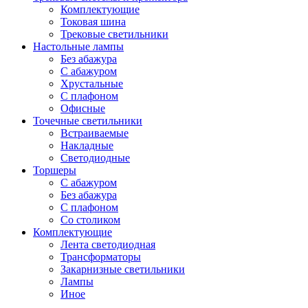
Комплектующие
Токовая шина
Трековые светильники
Настольные лампы
Без абажура
С абажуром
Хрустальные
С плафоном
Офисные
Точечные светильники
Встраиваемые
Накладные
Светодиодные
Торшеры
С абажуром
Без абажура
С плафоном
Со столиком
Комплектующие
Лента светодиодная
Трансформаторы
Закарнизные светильники
Лампы
Иное