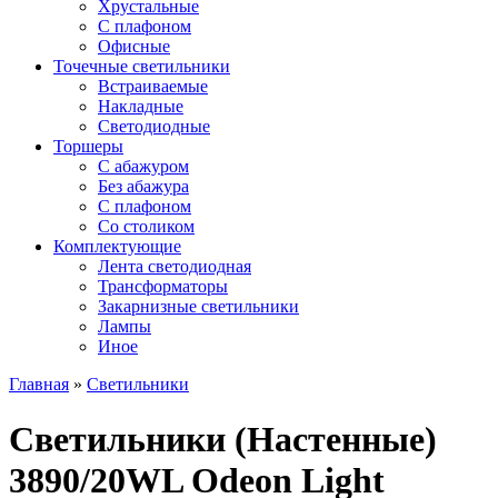
Хрустальные
С плафоном
Офисные
Точечные светильники
Встраиваемые
Накладные
Светодиодные
Торшеры
С абажуром
Без абажура
С плафоном
Со столиком
Комплектующие
Лента светодиодная
Трансформаторы
Закарнизные светильники
Лампы
Иное
Главная
»
Светильники
Светильники (Настенные)
3890/20WL Odeon Light