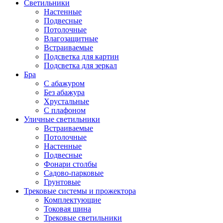
Светильники
Настенные
Подвесные
Потолочные
Влагозащитные
Встраиваемые
Подсветка для картин
Подсветка для зеркал
Бра
С абажуром
Без абажура
Хрустальные
С плафоном
Уличные светильники
Встраиваемые
Потолочные
Настенные
Подвесные
Фонари столбы
Садово-парковые
Грунтовые
Трековые системы и прожектора
Комплектующие
Токовая шина
Трековые светильники