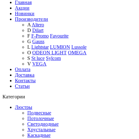
Главная
Акции
Новинки
Производители
A
Altero
D
Dilart
F
F-Promo
Favourite
G
Gauss
L
Lightstar
LUMION
Lussole
O
ODEON LIGHT
OMEGA
S
St luce
Sylcom
V
VEGA
Оплата
Доставка
Контакты
Статьи
Категории
Люстры
Подвесные
Потолочные
Светодиодные
Хрустальные
Каскадные