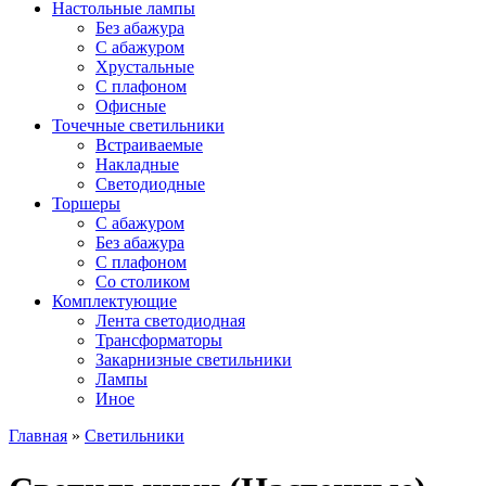
Настольные лампы
Без абажура
С абажуром
Хрустальные
С плафоном
Офисные
Точечные светильники
Встраиваемые
Накладные
Светодиодные
Торшеры
С абажуром
Без абажура
С плафоном
Со столиком
Комплектующие
Лента светодиодная
Трансформаторы
Закарнизные светильники
Лампы
Иное
Главная
»
Светильники