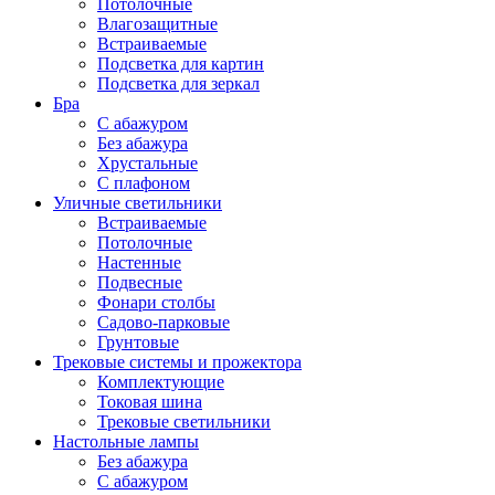
Потолочные
Влагозащитные
Встраиваемые
Подсветка для картин
Подсветка для зеркал
Бра
С абажуром
Без абажура
Хрустальные
С плафоном
Уличные светильники
Встраиваемые
Потолочные
Настенные
Подвесные
Фонари столбы
Садово-парковые
Грунтовые
Трековые системы и прожектора
Комплектующие
Токовая шина
Трековые светильники
Настольные лампы
Без абажура
С абажуром