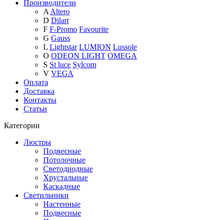
Производители
A
Altero
D
Dilart
F
F-Promo
Favourite
G
Gauss
L
Lightstar
LUMION
Lussole
O
ODEON LIGHT
OMEGA
S
St luce
Sylcom
V
VEGA
Оплата
Доставка
Контакты
Статьи
Категории
Люстры
Подвесные
Потолочные
Светодиодные
Хрустальные
Каскадные
Светильники
Настенные
Подвесные