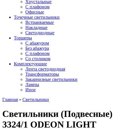
Хрустальные
С плафоном
Офисные
Точечные светильники
Встраиваемые
Накладные
Светодиодные
Торшеры
С абажуром
Без абажура
С плафоном
Со столиком
Комплектующие
Лента светодиодная
Трансформаторы
Закарнизные светильники
Лампы
Иное
Главная
»
Светильники
Светильники (Подвесные)
3324/1 ODEON LIGHT