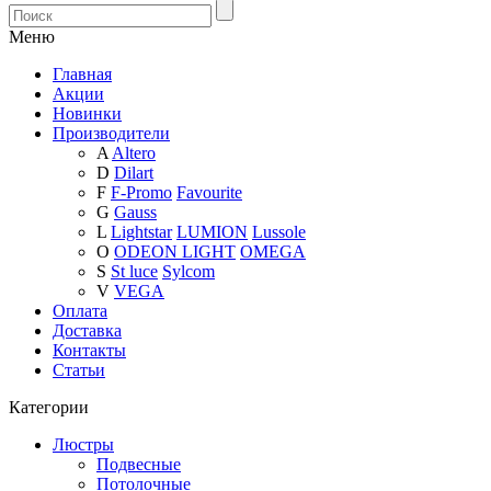
Меню
Главная
Акции
Новинки
Производители
A
Altero
D
Dilart
F
F-Promo
Favourite
G
Gauss
L
Lightstar
LUMION
Lussole
O
ODEON LIGHT
OMEGA
S
St luce
Sylcom
V
VEGA
Оплата
Доставка
Контакты
Статьи
Категории
Люстры
Подвесные
Потолочные