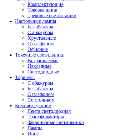
Комплектующие
Токовая шина
Трековые светильники
Настольные лампы
Без абажура
С абажуром
Хрустальные
С плафоном
Офисные
Точечные светильники
Встраиваемые
Накладные
Светодиодные
Торшеры
С абажуром
Без абажура
С плафоном
Со столиком
Комплектующие
Лента светодиодная
Трансформаторы
Закарнизные светильники
Лампы
Иное