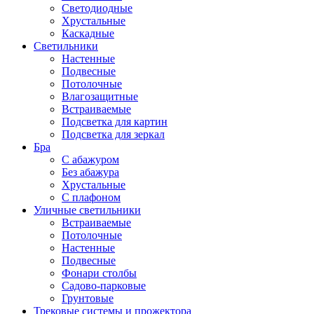
Светодиодные
Хрустальные
Каскадные
Светильники
Настенные
Подвесные
Потолочные
Влагозащитные
Встраиваемые
Подсветка для картин
Подсветка для зеркал
Бра
С абажуром
Без абажура
Хрустальные
С плафоном
Уличные светильники
Встраиваемые
Потолочные
Настенные
Подвесные
Фонари столбы
Садово-парковые
Грунтовые
Трековые системы и прожектора