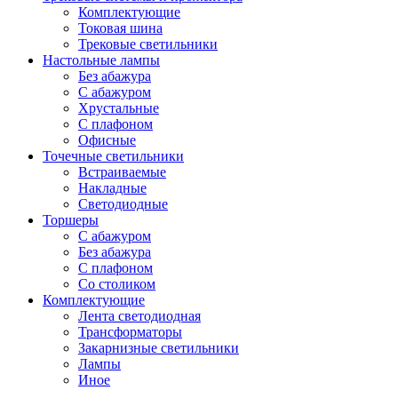
Комплектующие
Токовая шина
Трековые светильники
Настольные лампы
Без абажура
С абажуром
Хрустальные
С плафоном
Офисные
Точечные светильники
Встраиваемые
Накладные
Светодиодные
Торшеры
С абажуром
Без абажура
С плафоном
Со столиком
Комплектующие
Лента светодиодная
Трансформаторы
Закарнизные светильники
Лампы
Иное