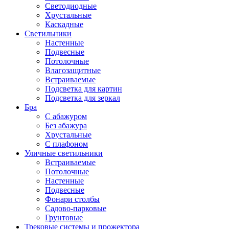
Светодиодные
Хрустальные
Каскадные
Светильники
Настенные
Подвесные
Потолочные
Влагозащитные
Встраиваемые
Подсветка для картин
Подсветка для зеркал
Бра
С абажуром
Без абажура
Хрустальные
С плафоном
Уличные светильники
Встраиваемые
Потолочные
Настенные
Подвесные
Фонари столбы
Садово-парковые
Грунтовые
Трековые системы и прожектора