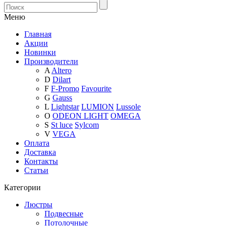
Меню
Главная
Акции
Новинки
Производители
A
Altero
D
Dilart
F
F-Promo
Favourite
G
Gauss
L
Lightstar
LUMION
Lussole
O
ODEON LIGHT
OMEGA
S
St luce
Sylcom
V
VEGA
Оплата
Доставка
Контакты
Статьи
Категории
Люстры
Подвесные
Потолочные