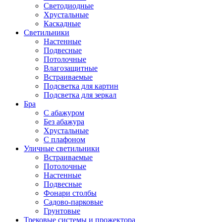
Светодиодные
Хрустальные
Каскадные
Светильники
Настенные
Подвесные
Потолочные
Влагозащитные
Встраиваемые
Подсветка для картин
Подсветка для зеркал
Бра
С абажуром
Без абажура
Хрустальные
С плафоном
Уличные светильники
Встраиваемые
Потолочные
Настенные
Подвесные
Фонари столбы
Садово-парковые
Грунтовые
Трековые системы и прожектора