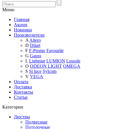
Меню
Главная
Акции
Новинки
Производители
A
Altero
D
Dilart
F
F-Promo
Favourite
G
Gauss
L
Lightstar
LUMION
Lussole
O
ODEON LIGHT
OMEGA
S
St luce
Sylcom
V
VEGA
Оплата
Доставка
Контакты
Статьи
Категории
Люстры
Подвесные
Потолочные