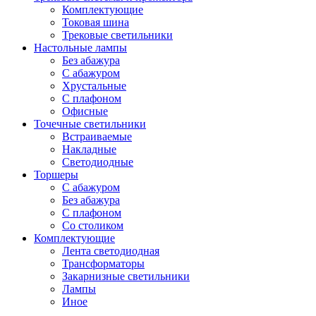
Комплектующие
Токовая шина
Трековые светильники
Настольные лампы
Без абажура
С абажуром
Хрустальные
С плафоном
Офисные
Точечные светильники
Встраиваемые
Накладные
Светодиодные
Торшеры
С абажуром
Без абажура
С плафоном
Со столиком
Комплектующие
Лента светодиодная
Трансформаторы
Закарнизные светильники
Лампы
Иное