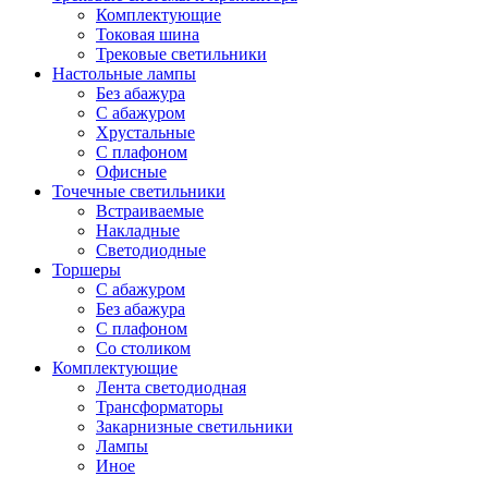
Комплектующие
Токовая шина
Трековые светильники
Настольные лампы
Без абажура
С абажуром
Хрустальные
С плафоном
Офисные
Точечные светильники
Встраиваемые
Накладные
Светодиодные
Торшеры
С абажуром
Без абажура
С плафоном
Со столиком
Комплектующие
Лента светодиодная
Трансформаторы
Закарнизные светильники
Лампы
Иное