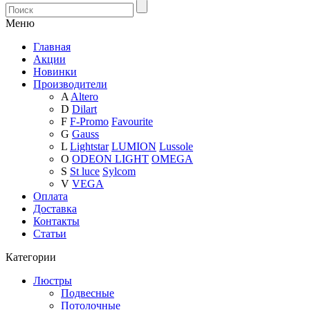
Меню
Главная
Акции
Новинки
Производители
A
Altero
D
Dilart
F
F-Promo
Favourite
G
Gauss
L
Lightstar
LUMION
Lussole
O
ODEON LIGHT
OMEGA
S
St luce
Sylcom
V
VEGA
Оплата
Доставка
Контакты
Статьи
Категории
Люстры
Подвесные
Потолочные