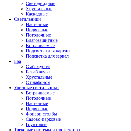
Светодиодные
Хрустальные
Каскадные
Светильники
Настенные
Подвесные
Потолочные
Влагозащитные
Встраиваемые
Подсветка для картин
Подсветка для зеркал
Бра
С абажуром
Без абажура
Хрустальные
С плафоном
Уличные светильники
Встраиваемые
Потолочные
Настенные
Подвесные
Фонари столбы
Садово-парковые
Грунтовые
Трековые системы и прожектора