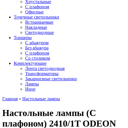
Хрустальные
С плафоном
Офисные
Точечные светильники
Встраиваемые
Накладные
Светодиодные
Торшеры
С абажуром
Без абажура
С плафоном
Со столиком
Комплектующие
Лента светодиодная
Трансформаторы
Закарнизные светильники
Лампы
Иное
Главная
»
Настольные лампы
Настольные лампы (С
плафоном) 2410/1T ODEON