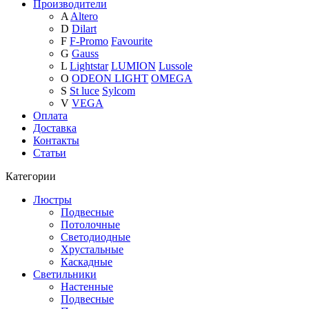
Производители
A
Altero
D
Dilart
F
F-Promo
Favourite
G
Gauss
L
Lightstar
LUMION
Lussole
O
ODEON LIGHT
OMEGA
S
St luce
Sylcom
V
VEGA
Оплата
Доставка
Контакты
Статьи
Категории
Люстры
Подвесные
Потолочные
Светодиодные
Хрустальные
Каскадные
Светильники
Настенные
Подвесные