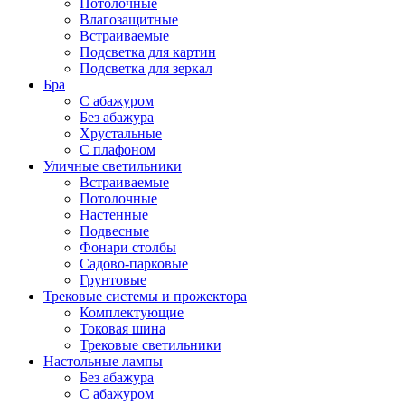
Потолочные
Влагозащитные
Встраиваемые
Подсветка для картин
Подсветка для зеркал
Бра
С абажуром
Без абажура
Хрустальные
С плафоном
Уличные светильники
Встраиваемые
Потолочные
Настенные
Подвесные
Фонари столбы
Садово-парковые
Грунтовые
Трековые системы и прожектора
Комплектующие
Токовая шина
Трековые светильники
Настольные лампы
Без абажура
С абажуром