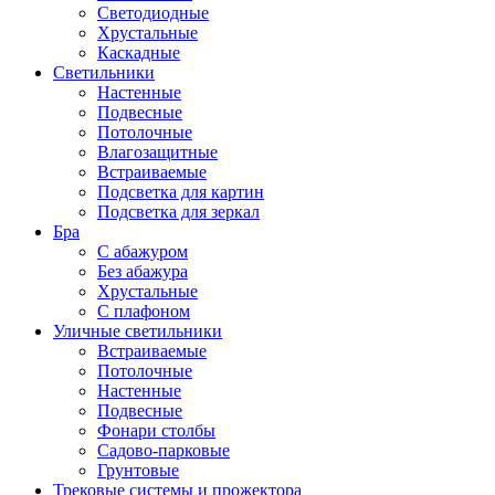
Светодиодные
Хрустальные
Каскадные
Светильники
Настенные
Подвесные
Потолочные
Влагозащитные
Встраиваемые
Подсветка для картин
Подсветка для зеркал
Бра
С абажуром
Без абажура
Хрустальные
С плафоном
Уличные светильники
Встраиваемые
Потолочные
Настенные
Подвесные
Фонари столбы
Садово-парковые
Грунтовые
Трековые системы и прожектора