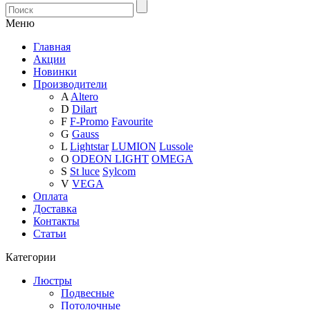
Меню
Главная
Акции
Новинки
Производители
A
Altero
D
Dilart
F
F-Promo
Favourite
G
Gauss
L
Lightstar
LUMION
Lussole
O
ODEON LIGHT
OMEGA
S
St luce
Sylcom
V
VEGA
Оплата
Доставка
Контакты
Статьи
Категории
Люстры
Подвесные
Потолочные