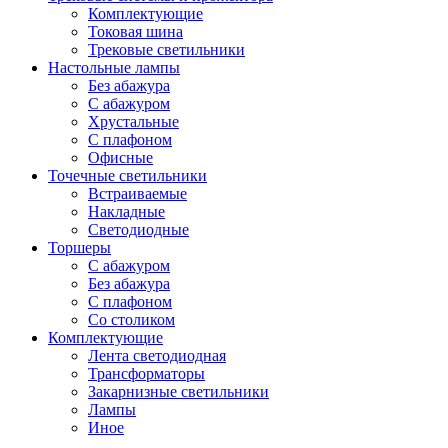
Комплектующие
Токовая шина
Трековые светильники
Настольные лампы
Без абажура
С абажуром
Хрустальные
С плафоном
Офисные
Точечные светильники
Встраиваемые
Накладные
Светодиодные
Торшеры
С абажуром
Без абажура
С плафоном
Со столиком
Комплектующие
Лента светодиодная
Трансформаторы
Закарнизные светильники
Лампы
Иное