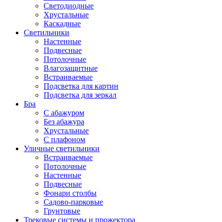
Светодиодные
Хрустальные
Каскадные
Светильники
Настенные
Подвесные
Потолочные
Влагозащитные
Встраиваемые
Подсветка для картин
Подсветка для зеркал
Бра
С абажуром
Без абажура
Хрустальные
С плафоном
Уличные светильники
Встраиваемые
Потолочные
Настенные
Подвесные
Фонари столбы
Садово-парковые
Грунтовые
Трековые системы и прожектора