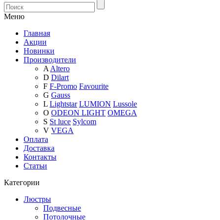
Меню
Главная
Акции
Новинки
Производители
A
Altero
D
Dilart
F
F-Promo
Favourite
G
Gauss
L
Lightstar
LUMION
Lussole
O
ODEON LIGHT
OMEGA
S
St luce
Sylcom
V
VEGA
Оплата
Доставка
Контакты
Статьи
Категории
Люстры
Подвесные
Потолочные