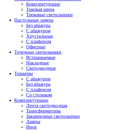
Комплектующие
Токовая шина
Трековые светильники
Настольные лампы
Без абажура
С абажуром
Хрустальные
С плафоном
Офисные
Точечные светильники
Встраиваемые
Накладные
Светодиодные
Торшеры
С абажуром
Без абажура
С плафоном
Со столиком
Комплектующие
Лента светодиодная
Трансформаторы
Закарнизные светильники
Лампы
Иное