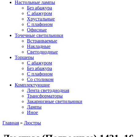
Настольные лампы
Без абажура
С абажуром
Хрустальные
С плафоном
Офисные
Точечные светильники
Встраиваемые
Накладные
Светодиодные
Торшеры
С абажуром
Без абажура
С плафоном
Со столиком
Комплектующие
Лента светодиодная
Трансформаторы
Закарнизные светильники
Лампы
Иное
Главная
»
Люстры