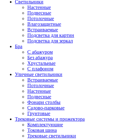
Светильники
Настенные
Подвесные
Потолочные
Влагозащитные
Встраиваемые
Подсветка для картин
Подсветка для зеркал
Бра
С абажуром
Без абажура
Хрустальные
С плафоном
Уличные светильники
Встраиваемые
Потолочные
Настенные
Подвесные
Фонари столбы
Садово-парковые
Грунтовые
Трековые системы и прожектора
Комплектующие
Токовая шина
Трековые светильники