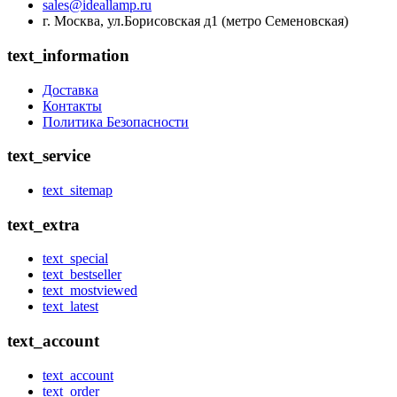
sales@ideallamp.ru
г. Москва, ул.Борисовская д1 (метро Семеновская)
text_information
Доставка
Контакты
Политика Безопасности
text_service
text_sitemap
text_extra
text_special
text_bestseller
text_mostviewed
text_latest
text_account
text_account
text_order