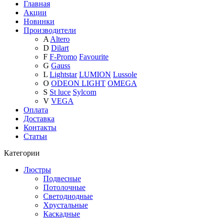
Главная
Акции
Новинки
Производители
A
Altero
D
Dilart
F
F-Promo
Favourite
G
Gauss
L
Lightstar
LUMION
Lussole
O
ODEON LIGHT
OMEGA
S
St luce
Sylcom
V
VEGA
Оплата
Доставка
Контакты
Статьи
Категории
Люстры
Подвесные
Потолочные
Светодиодные
Хрустальные
Каскадные