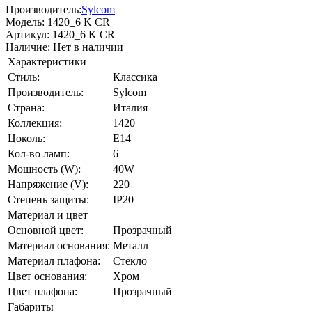
Производитель:
Sylcom
Модель:
1420_6 K CR
Артикул:
1420_6 K CR
Наличие:
Нет в наличии
Характеристики
Стиль:
Классика
Производитель:
Sylcom
Страна:
Италия
Коллекция:
1420
Цоколь:
E14
Кол-во ламп:
6
Мощность (W):
40W
Напряжение (V):
220
Степень защиты:
IP20
Материал и цвет
Основной цвет:
Прозрачный
Материал основания:
Металл
Материал плафона:
Стекло
Цвет основания:
Хром
Цвет плафона:
Прозрачный
Габариты