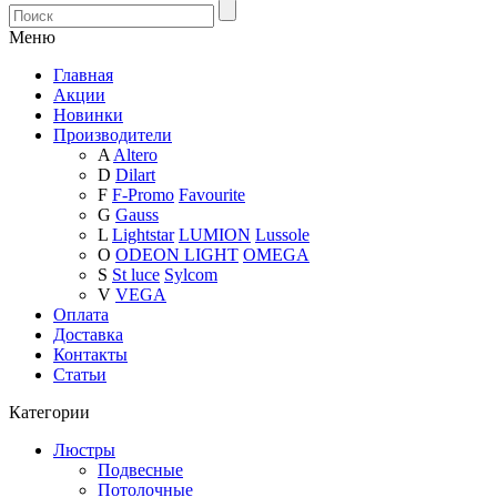
Меню
Главная
Акции
Новинки
Производители
A
Altero
D
Dilart
F
F-Promo
Favourite
G
Gauss
L
Lightstar
LUMION
Lussole
O
ODEON LIGHT
OMEGA
S
St luce
Sylcom
V
VEGA
Оплата
Доставка
Контакты
Статьи
Категории
Люстры
Подвесные
Потолочные