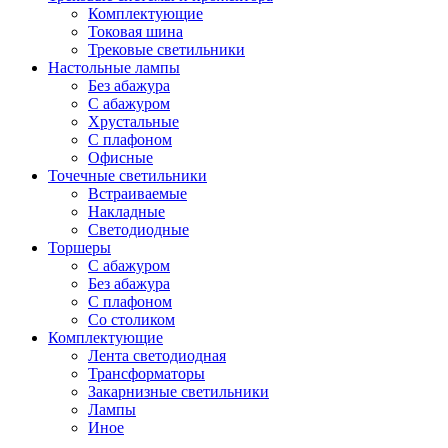
Комплектующие
Токовая шина
Трековые светильники
Настольные лампы
Без абажура
С абажуром
Хрустальные
С плафоном
Офисные
Точечные светильники
Встраиваемые
Накладные
Светодиодные
Торшеры
С абажуром
Без абажура
С плафоном
Со столиком
Комплектующие
Лента светодиодная
Трансформаторы
Закарнизные светильники
Лампы
Иное