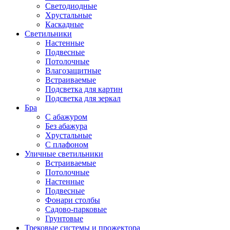
Светодиодные
Хрустальные
Каскадные
Светильники
Настенные
Подвесные
Потолочные
Влагозащитные
Встраиваемые
Подсветка для картин
Подсветка для зеркал
Бра
С абажуром
Без абажура
Хрустальные
С плафоном
Уличные светильники
Встраиваемые
Потолочные
Настенные
Подвесные
Фонари столбы
Садово-парковые
Грунтовые
Трековые системы и прожектора