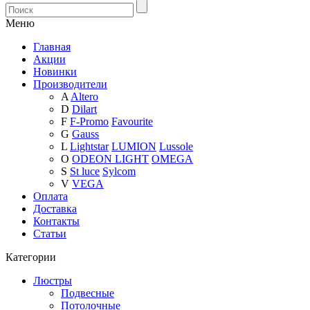
Меню
Главная
Акции
Новинки
Производители
A
Altero
D
Dilart
F
F-Promo
Favourite
G
Gauss
L
Lightstar
LUMION
Lussole
O
ODEON LIGHT
OMEGA
S
St luce
Sylcom
V
VEGA
Оплата
Доставка
Контакты
Статьи
Категории
Люстры
Подвесные
Потолочные