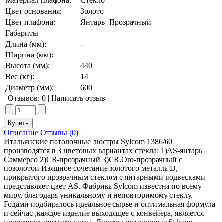
Материал плафона:
Стекло
Цвет основания:
Золото
Цвет плафона:
Янтарь+Прозрачный
Габариты
Длина (мм):
-
Ширина (мм):
-
Высота (мм):
440
Вес (кг):
14
Диаметр (мм):
600
Отзывов: 0
|
Написать отзыв
Описание
Отзывы (0)
Итальянские потолочные люстры Sylcom 1386/60
производятся в 3 цветовых вариантах стекла: 1)AS-янтарь
Саммерсо 2)CR-прозрачный 3)СR.Oro-прозрачный с
позолотой Изящное сочетание золотого металла D,
прикрытого прозрачным стеклом с янтарными подвесками
представляет цвет AS. Фабрика Sylcom известна по всему
миру, благодаря уникальному и неповторимому стеклу.
Годами подбиралось идеальное сырье и оптимальная формула
и сейчас ,каждое изделие выходящее с конвейера, является
произведением искусства. Люстры потолочные Sylcom