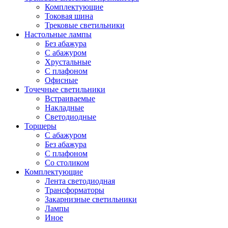
Комплектующие
Токовая шина
Трековые светильники
Настольные лампы
Без абажура
С абажуром
Хрустальные
С плафоном
Офисные
Точечные светильники
Встраиваемые
Накладные
Светодиодные
Торшеры
С абажуром
Без абажура
С плафоном
Со столиком
Комплектующие
Лента светодиодная
Трансформаторы
Закарнизные светильники
Лампы
Иное