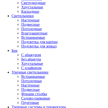
Светодиодные
Хрустальные
Каскадные
Светильники
Настенные
Подвесные
Потолочные
Влагозащитные
Встраиваемые
Подсветка для картин
Подсветка для зеркал
Бра
С абажуром
Без абажура
Хрустальные
С плафоном
Уличные светильники
Встраиваемые
Потолочные
Настенные
Подвесные
Фонари столбы
Садово-парковые
Грунтовые
Трековые системы и прожектора