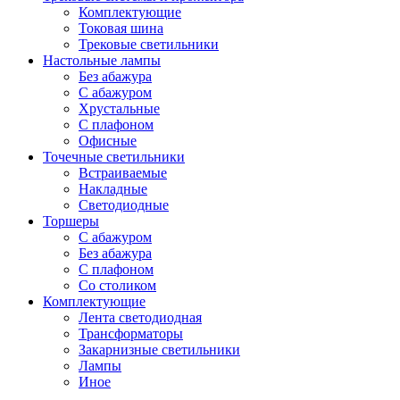
Комплектующие
Токовая шина
Трековые светильники
Настольные лампы
Без абажура
С абажуром
Хрустальные
С плафоном
Офисные
Точечные светильники
Встраиваемые
Накладные
Светодиодные
Торшеры
С абажуром
Без абажура
С плафоном
Со столиком
Комплектующие
Лента светодиодная
Трансформаторы
Закарнизные светильники
Лампы
Иное