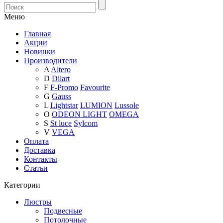
Меню
Главная
Акции
Новинки
Производители
A
Altero
D
Dilart
F
F-Promo
Favourite
G
Gauss
L
Lightstar
LUMION
Lussole
O
ODEON LIGHT
OMEGA
S
St luce
Sylcom
V
VEGA
Оплата
Доставка
Контакты
Статьи
Категории
Люстры
Подвесные
Потолочные