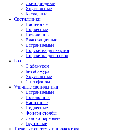
Светодиодные
Хрустальные
Каскадные
Светильники
Настенные
Подвесные
Потолочные
Влагозащитные
Встраиваемые
Подсветка для картин
Подсветка для зеркал
Бра
С абажуром
Без абажура
Хрустальные
С плафоном
Уличные светильники
Встраиваемые
Потолочные
Настенные
Подвесные
Фонари столбы
Садово-парковые
Грунтовые
Трековые системы и прожектора