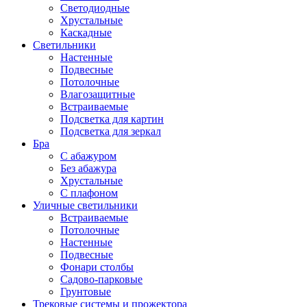
Светодиодные
Хрустальные
Каскадные
Светильники
Настенные
Подвесные
Потолочные
Влагозащитные
Встраиваемые
Подсветка для картин
Подсветка для зеркал
Бра
С абажуром
Без абажура
Хрустальные
С плафоном
Уличные светильники
Встраиваемые
Потолочные
Настенные
Подвесные
Фонари столбы
Садово-парковые
Грунтовые
Трековые системы и прожектора