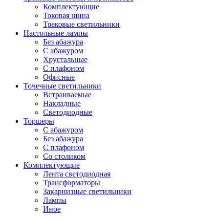
Комплектующие
Токовая шина
Трековые светильники
Настольные лампы
Без абажура
С абажуром
Хрустальные
С плафоном
Офисные
Точечные светильники
Встраиваемые
Накладные
Светодиодные
Торшеры
С абажуром
Без абажура
С плафоном
Со столиком
Комплектующие
Лента светодиодная
Трансформаторы
Закарнизные светильники
Лампы
Иное