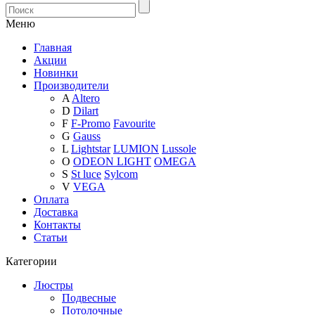
Меню
Главная
Акции
Новинки
Производители
A
Altero
D
Dilart
F
F-Promo
Favourite
G
Gauss
L
Lightstar
LUMION
Lussole
O
ODEON LIGHT
OMEGA
S
St luce
Sylcom
V
VEGA
Оплата
Доставка
Контакты
Статьи
Категории
Люстры
Подвесные
Потолочные