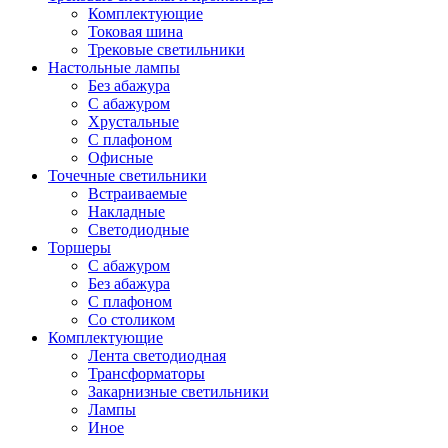
Комплектующие
Токовая шина
Трековые светильники
Настольные лампы
Без абажура
С абажуром
Хрустальные
С плафоном
Офисные
Точечные светильники
Встраиваемые
Накладные
Светодиодные
Торшеры
С абажуром
Без абажура
С плафоном
Со столиком
Комплектующие
Лента светодиодная
Трансформаторы
Закарнизные светильники
Лампы
Иное