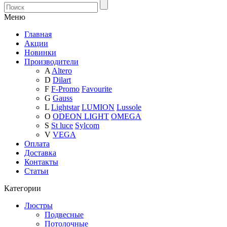
Меню
Главная
Акции
Новинки
Производители
A
Altero
D
Dilart
F
F-Promo
Favourite
G
Gauss
L
Lightstar
LUMION
Lussole
O
ODEON LIGHT
OMEGA
S
St luce
Sylcom
V
VEGA
Оплата
Доставка
Контакты
Статьи
Категории
Люстры
Подвесные
Потолочные