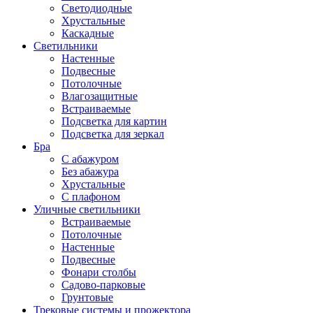
Светодиодные
Хрустальные
Каскадные
Светильники
Настенные
Подвесные
Потолочные
Влагозащитные
Встраиваемые
Подсветка для картин
Подсветка для зеркал
Бра
С абажуром
Без абажура
Хрустальные
С плафоном
Уличные светильники
Встраиваемые
Потолочные
Настенные
Подвесные
Фонари столбы
Садово-парковые
Грунтовые
Трековые системы и прожектора