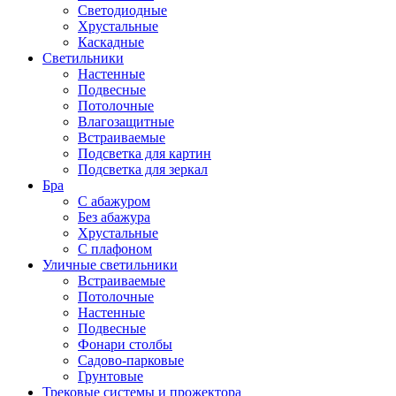
Светодиодные
Хрустальные
Каскадные
Светильники
Настенные
Подвесные
Потолочные
Влагозащитные
Встраиваемые
Подсветка для картин
Подсветка для зеркал
Бра
С абажуром
Без абажура
Хрустальные
С плафоном
Уличные светильники
Встраиваемые
Потолочные
Настенные
Подвесные
Фонари столбы
Садово-парковые
Грунтовые
Трековые системы и прожектора