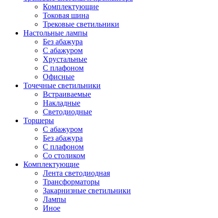
Комплектующие
Токовая шина
Трековые светильники
Настольные лампы
Без абажура
С абажуром
Хрустальные
С плафоном
Офисные
Точечные светильники
Встраиваемые
Накладные
Светодиодные
Торшеры
С абажуром
Без абажура
С плафоном
Со столиком
Комплектующие
Лента светодиодная
Трансформаторы
Закарнизные светильники
Лампы
Иное