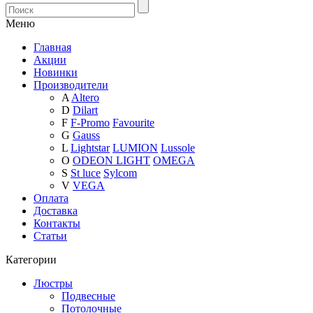
Меню
Главная
Акции
Новинки
Производители
A
Altero
D
Dilart
F
F-Promo
Favourite
G
Gauss
L
Lightstar
LUMION
Lussole
O
ODEON LIGHT
OMEGA
S
St luce
Sylcom
V
VEGA
Оплата
Доставка
Контакты
Статьи
Категории
Люстры
Подвесные
Потолочные