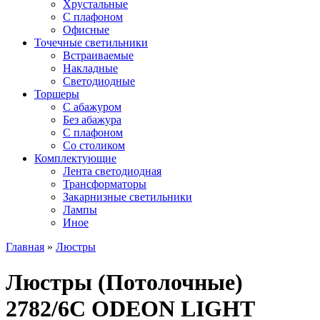
Хрустальные
С плафоном
Офисные
Точечные светильники
Встраиваемые
Накладные
Светодиодные
Торшеры
С абажуром
Без абажура
С плафоном
Со столиком
Комплектующие
Лента светодиодная
Трансформаторы
Закарнизные светильники
Лампы
Иное
Главная
»
Люстры
Люстры (Потолочные)
2782/6C ODEON LIGHT