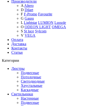
Производители
A
Altero
D
Dilart
F
F-Promo
Favourite
G
Gauss
L
Lightstar
LUMION
Lussole
O
ODEON LIGHT
OMEGA
S
St luce
Sylcom
V
VEGA
Оплата
Доставка
Контакты
Статьи
Категории
Люстры
Подвесные
Потолочные
Светодиодные
Хрустальные
Каскадные
Светильники
Настенные
Подвесные