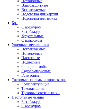
Потолочные
Влагозащитные
Встраиваемые
Подсветка для картин
Подсветка для зеркал
Бра
С абажуром
Без абажура
Хрустальные
С плафоном
Уличные светильники
Встраиваемые
Потолочные
Настенные
Подвесные
Фонари столбы
Садово-парковые
Грунтовые
Трековые системы и прожектора
Комплектующие
Токовая шина
Трековые светильники
Настольные лампы
Без абажура
С абажуром