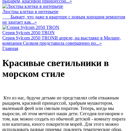
рыцарем, красивой принцессой...»
Люстры клетки в интерьере
Бывает, что даже в квартире с новым хорошим ремонтом
не хватает как...»
Серия Sylcom 2050 TRON
Серия Sylcom 2050 TRON ​В апреле, на выставке в Милане,
компания Силком представила совершенно но...»
Главная
Красивые светильники в
морском стиле
Кто из нас, будучи детьми не представлял себя отважным
рыцарем, красивой принцессой, храбрым мушкетером,
маленькой феей или смелым пиратом. Теперь, когда мы
выросли, об этом мечтают наши дети. Сегодня поговорим о
том, как можно создать из обычной детской - комнату пирата
или капитана, юного покорителя морей. Для этого можно
использовать разные приемы: поклеить тематические обои,