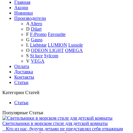
Главная
Акции
Новинки
Производители
A
Altero
D
Dilart
F
F-Promo
Favourite
G
Gauss
L
Lightstar
LUMION
Lussole
O
ODEON LIGHT
OMEGA
S
St luce
Sylcom
V
VEGA
Оплата
Доставка
Контакты
Статьи
Категории Статей
Статьи
Популярные Статьи
Светильники в морском стиле для детской комнаты
Кто из нас, будучи детьми не представлял себя отважным