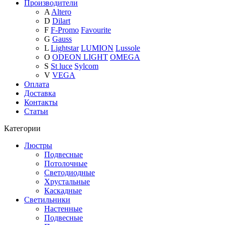
Производители
A
Altero
D
Dilart
F
F-Promo
Favourite
G
Gauss
L
Lightstar
LUMION
Lussole
O
ODEON LIGHT
OMEGA
S
St luce
Sylcom
V
VEGA
Оплата
Доставка
Контакты
Статьи
Категории
Люстры
Подвесные
Потолочные
Светодиодные
Хрустальные
Каскадные
Светильники
Настенные
Подвесные