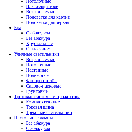
Потолочные
Влагозащитные
Встраиваемые
Подсветка для картин
Подсветка для зеркал
Бра
С абажуром
Без абажура
Хрустальные
С плафоном
Уличные светильники
Встраиваемые
Потолочные
Настенные
Подвесные
Фонари столбы
Садово-парковые
Грунтовые
Трековые системы и прожектора
Комплектующие
Токовая шина
Трековые светильники
Настольные лампы
Без абажура
С абажуром