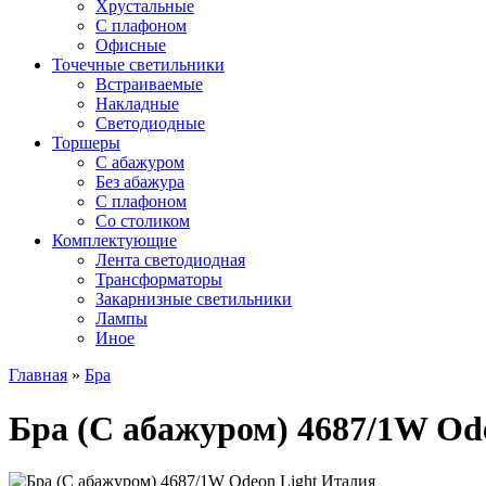
Хрустальные
С плафоном
Офисные
Точечные светильники
Встраиваемые
Накладные
Светодиодные
Торшеры
С абажуром
Без абажура
С плафоном
Со столиком
Комплектующие
Лента светодиодная
Трансформаторы
Закарнизные светильники
Лампы
Иное
Главная
»
Бра
Бра (С абажуром) 4687/1W Od