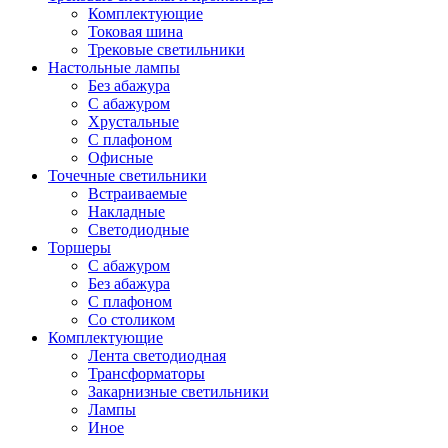
Комплектующие
Токовая шина
Трековые светильники
Настольные лампы
Без абажура
С абажуром
Хрустальные
С плафоном
Офисные
Точечные светильники
Встраиваемые
Накладные
Светодиодные
Торшеры
С абажуром
Без абажура
С плафоном
Со столиком
Комплектующие
Лента светодиодная
Трансформаторы
Закарнизные светильники
Лампы
Иное