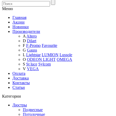
Меню
Главная
Акции
Новинки
Производители
A
Altero
D
Dilart
F
F-Promo
Favourite
G
Gauss
L
Lightstar
LUMION
Lussole
O
ODEON LIGHT
OMEGA
S
St luce
Sylcom
V
VEGA
Оплата
Доставка
Контакты
Статьи
Категории
Люстры
Подвесные
Потолочные