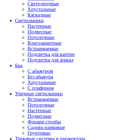
Светодиодные
Хрустальные
Каскадные
Светильники
Настенные
Подвесные
Потолочные
Влагозащитные
Встраиваемые
Подсветка для картин
Подсветка для зеркал
Бра
С абажуром
Без абажура
Хрустальные
С плафоном
Уличные светильники
Встраиваемые
Потолочные
Настенные
Подвесные
Фонари столбы
Садово-парковые
Грунтовые
Трековые системы и прожектора